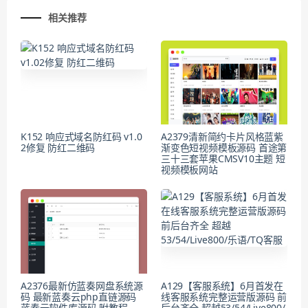
相关推荐
K152 响应式域名防红码 v1.0
A2379清新简约卡片风格蓝紫
2修复 防红二维码
渐变色短视频模板源码 首途第
三十三套苹果CMSV10主题 短
视频模板网站
A2376最新仿蓝奏网盘系统源
A129【客服系统】6月首发在
码 最新蓝奏云php直链源码
线客服系统完整运营版源码 前
蓝奏云软件库源码 附教程
后台齐全 超越53/54/Live800/