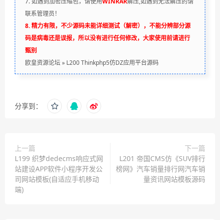
7. 如遇到加密压缩包，请使用
WINRAR
解压,如遇到无法解压的请
联系管理员！
8. 精力有限，不少源码未能详细测试（解密），不能分辨部分源
码是病毒还是误报，所以没有进行任何修改，大家使用前请进行
甄别
欧皇资源论坛
»
L200 Thinkphp5仿DZ应用平台源码
分享到：
上一篇
下一篇
L199 织梦dedecms响应式网
L201 帝国CMS仿《SUV排行
站建设APP软件小程序开发公
榜网》汽车销量排行网汽车销
司网站模板(自适应手机移动
量资讯网站模板源码
端)