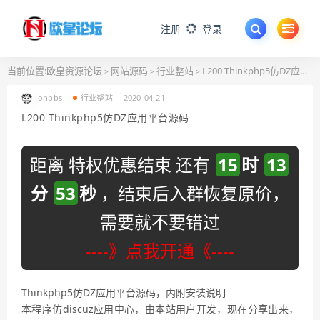
注册
登录
当前位置:
欧皇资源论坛
网站源码
行业整站
L200 Thinkphp5仿DZ应用平台源码
>
>
>
ohbbs
行业整站
2020-04-21
L200 Thinkphp5仿DZ应用平台源码
距离 特权优惠结束 还有
15
时
13
分
53
秒
，结束后入群恢复原价，
需要就不要错过
----》点我开通《----
Thinkphp5仿DZ应用平台源码，内附安装说明
本程序仿discuz应用中心，由本站用户开发，现在分享出来，