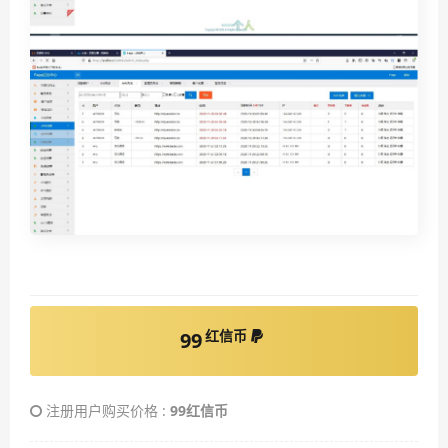
红信币
99
注册用户购买价格 :
99红信币