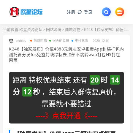
注册
登录
当前位置:
欧皇资源论坛
网站源码
商城购物
K248【独家发布】价值4888元解决安卓报毒App封装打包内测托管分发Ios免签封装绿标去顶部不跳转wap打包H5打包网页
>
>
>
ohbbs
商城购物
很火的源码
支付充值
2020-12-01
K248【独家发布】价值4888元解决安卓报毒App封装打包内
测托管分发Ios免签封装绿标去顶部不跳转wap打包H5打包
网页
距离 特权优惠结束 还有
20
时
14
分
11
秒
，结束后入群恢复原价，
需要就不要错过
----》点我开通《----