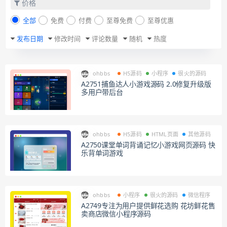
价格
全部
免费
付费
至尊免费
至尊优惠
发布日期
修改时间
评论数量
随机
热度
ohbbs
H5源码
小程序
很火的源码
A2751捕鱼达人小游戏源码 2.0修复升级版
多用户带后台
ohbbs
H5源码
HTML页面
其他源码
A2750课堂单词背诵记忆小游戏网页源码 快
乐背单词游戏
ohbbs
小程序
很火的源码
微信程序
A2749专注为用户提供鲜花选购 花坊鲜花售
卖商店微信小程序源码