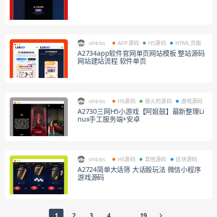
ohbbs
APP源码
H5源码
HTML页面
A2734app软件官网单页网站模板 整站源码
网站建站流程 软件单页
ohbbs
H5源码
很火的源码
游戏源码
A2730三网H5小游戏【阿姐鼓】最新整理Li
nux手工服务端+安卓
ohbbs
H5源码
其他源码
区块源码
A2724简单大话筛 大话骰玩法 微信小程序
游戏源码
1
2
3
4
…
19