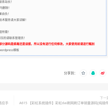
联系站长！
时内删除！
果自负！
含技术服务请大家谅解！
营所需！
解压的请联系管理员！
辨部分源码是病毒还是误报，所以没有进行任何修改，大家使用前请进行甄别
rdpress模板
分享到：
下一
适应手
A615 【彩虹系统插件】彩虹dai刷网刷订单销量源码[纯插件