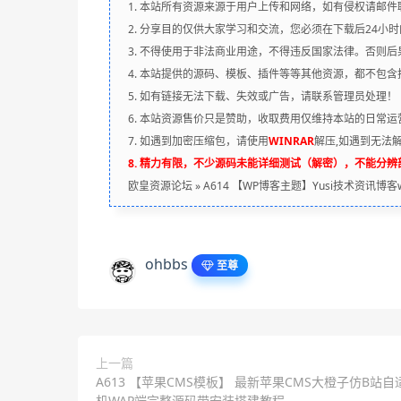
1. 本站所有资源来源于用户上传和网络，如有侵权请邮件
2. 分享目的仅供大家学习和交流，您必须在下载后24小
3. 不得使用于非法商业用途，不得违反国家法律。否则后
4. 本站提供的源码、模板、插件等等其他资源，都不包
5. 如有链接无法下载、失效或广告，请联系管理员处理！
6. 本站资源售价只是赞助，收取费用仅维持本站的日常运
7. 如遇到加密压缩包，请使用
WINRAR
解压,如遇到无法
8. 精力有限，不少源码未能详细测试（解密），不能分
欧皇资源论坛
»
A614 【WP博客主题】Yusi技术资讯博客wo
ohbbs
至尊
上一篇
A613 【苹果CMS模板】 最新苹果CMS大橙子仿B站自
机WAP端完整源码带安装搭建教程