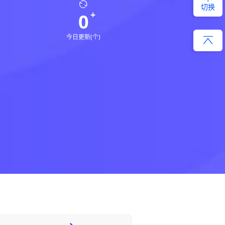
切换
0
今日更新(个)