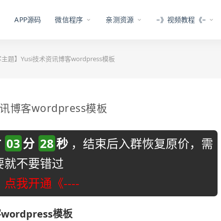
APP源码
微信程序
亲测资源
–》视频教程《–
客主题】Yusi技术资讯博客wordpress模板
讯博客wordpress模板
时
03
分
27
秒
，结束后入群恢复原价，需
要就不要错过
-》点我开通《----
ordpress模板