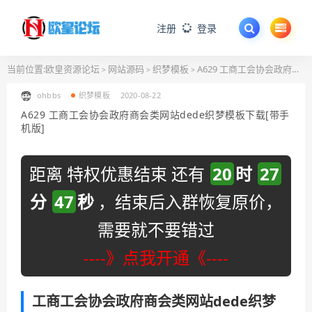
注册
登录
当前位置:
欧皇资源论坛
网站源码
织梦模板
A629 工商工会协会政府商会类网站dede织梦模板下载[带手机版]
>
>
>
ohbbs
织梦模板
2020-08-22
A629 工商工会协会政府商会类网站dede织梦模板下载[带手
机版]
距离 特权优惠结束 还有
20
时
27
分
46
秒
，结束后入群恢复原价，
需要就不要错过
----》点我开通《----
工商工会协会政府商会类网站dede织梦