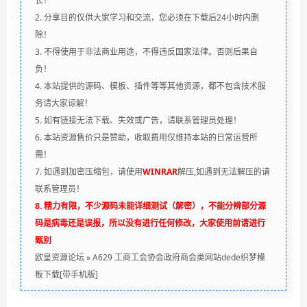
长！
2. 分享目的仅供大家学习和交流，您必须在下载后24小时内删
除！
3. 不得使用于非法商业用途，不得违反国家法律。否则后果自
负！
4. 本站提供的源码、模板、插件等等其他资源，都不包含技术服
务请大家谅解！
5. 如有链接无法下载、失效或广告，请联系管理员处理！
6. 本站资源售价只是赞助，收取费用仅维持本站的日常运营所
需！
7. 如遇到加密压缩包，请使用
WINRAR
解压,如遇到无法解压的请
联系管理员！
8. 精力有限，不少源码未能详细测试（解密），不能分辨部分源
码是病毒还是误报，所以没有进行任何修改，大家使用前请进行
甄别
欧皇资源论坛
»
A629 工商工会协会政府商会类网站dede织梦模
板下载[带手机版]