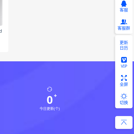
客服
客服群
d
更新
日历
VIP
全屏
0
切换
今日更新(个)