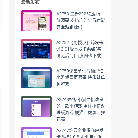
最新发布
A2753 最新2026短剧系
统源码 支持广告会员功能
齐全短剧源码
A2752【免授权】鲸发卡
v13.01版本发卡系统[亲
测无后门]百度网盘下载
A2750课堂单词背诵记忆
小游戏网页源码 快乐背单
词游戏
A2748根据小猫性格改良
的一款小游戏 围住小猫改
进版游戏 橘猫、虎斑、狸
花猫
A2747熵云企业多商户发
卡系统1.6.8 企业自动发