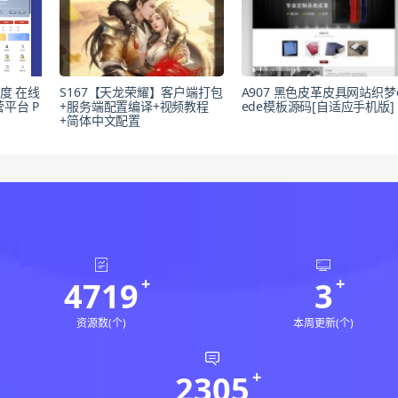
度 在线
S167【天龙荣耀】客户端打包
A907 黑色皮革皮具网站织梦
平台 P
+服务端配置编译+视频教程
ede模板源码[自适应手机版]
+简体中文配置
4719
3
资源数(个)
本周更新(个)
2305