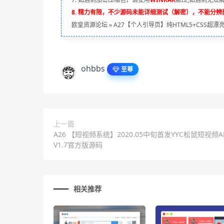
8. 精力有限，不少源码未能详细测试（解密），不能分
欧皇资源论坛
»
A27【个人引导页】纯HTML5+CSS
ohbbs
至尊
上一篇
A26 【短视频系统】2020.05中旬首发YYC松鼠短视频A
V1.7官方版源码
相关推荐