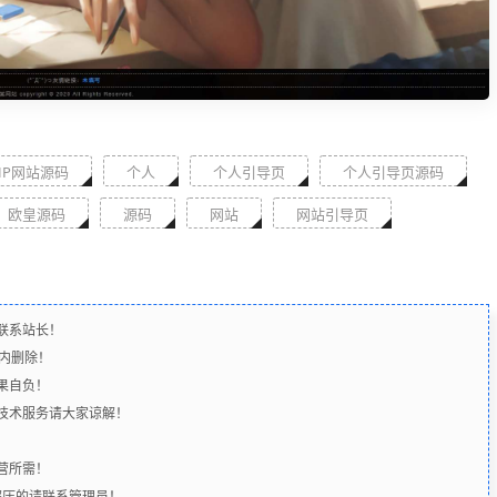
HP网站源码
个人
个人引导页
个人引导页源码
欧皇源码
源码
网站
网站引导页
联系站长！
时内删除！
果自负！
含技术服务请大家谅解！
营所需！
解压的请联系管理员！