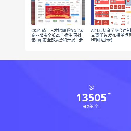
C034 骑士人才招聘系统5.2.6
A2435抖音分级会员制
商业版带全部26个插件 可封
点赞任务 发布接单运营
装app带全部运营和开发手册
HP网站源码
13505
会员数(个)