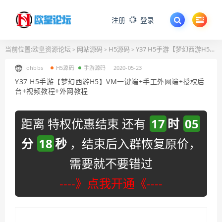
注册
登录
当前位置:
欧皇资源论坛
网站源码
H5源码
Y37 H5手游【梦幻西游H5】VM一键端+手工外网端+授权后台+视频教程+外网教程
>
>
>
ohbbs
H5源码
手游源码
2020-05-23
Y37 H5手游【梦幻西游H5】VM一键端+手工外网端+授权后
台+视频教程+外网教程
距离 特权优惠结束 还有
17
时
05
分
17
秒
，结束后入群恢复原价，
需要就不要错过
----》点我开通《----