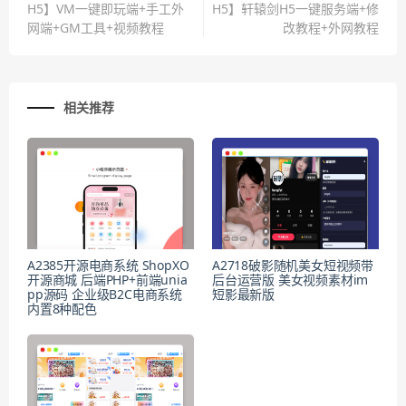
H5】VM一键即玩端+手工外
H5】轩辕剑H5一键服务端+修
网端+GM工具+视频教程
改教程+外网教程
相关推荐
A2385开源电商系统 ShopXO
A2718破影随机美女短视频带
开源商城 后端PHP+前端unia
后台运营版 美女视频素材im
pp源码 企业级B2C电商系统
短影最新版
内置8种配色