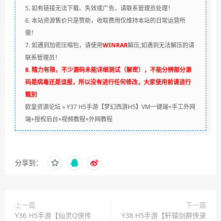
5. 如有链接无法下载、失效或广告，请联系管理员处理！
6. 本站资源售价只是赞助，收取费用仅维持本站的日常运营所
需！
7. 如遇到加密压缩包，请使用
WINRAR
解压,如遇到无法解压的请
联系管理员！
8. 精力有限，不少源码未能详细测试（解密），不能分辨部分源
码是病毒还是误报，所以没有进行任何修改，大家使用前请进行
甄别
欧皇资源论坛
»
Y37 H5手游【梦幻西游H5】VM一键端+手工外网
端+授权后台+视频教程+外网教程
分享到：
上一篇
下一篇
Y36 H5手游【仙灵Q侠传
Y38 H5手游【轩辕剑群侠录