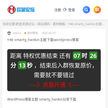
注册
登录
当前位置:
欧皇资源论坛
网站源码
素材模板
Y46 smarty_hankin主题下载wordpress博客
>
>
>
ohbbs
素材模板
2020-05-07
Y46 smarty_hankin主题下载wordpress博客
距离 特权优惠结束 还有
07
时
26
分
13
秒
，结束后入群恢复原价，
需要就不要错过
----》点我开通《----
WordPress博客主题 smarty_hankin分享下载