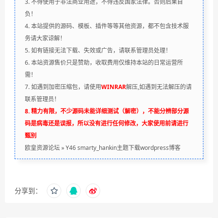
3. 不得使用于非法商业用途，不得违反国家法律。否则后果自
负！
4. 本站提供的源码、模板、插件等等其他资源，都不包含技术服
务请大家谅解！
5. 如有链接无法下载、失效或广告，请联系管理员处理！
6. 本站资源售价只是赞助，收取费用仅维持本站的日常运营所
需！
7. 如遇到加密压缩包，请使用
WINRAR
解压,如遇到无法解压的请
联系管理员！
8. 精力有限，不少源码未能详细测试（解密），不能分辨部分源
码是病毒还是误报，所以没有进行任何修改，大家使用前请进行
甄别
欧皇资源论坛
»
Y46 smarty_hankin主题下载wordpress博客
分享到：