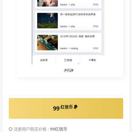
红信币
99
注册用户购买价格 :
99红信币