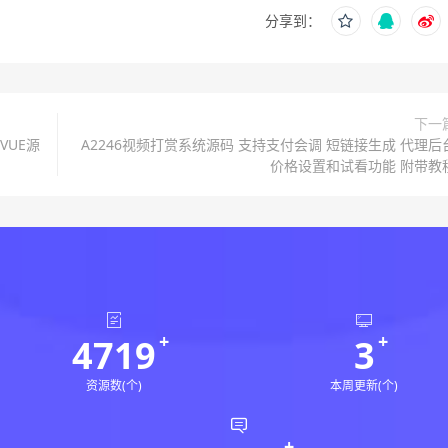
分享到：
下一
VUE源
A2246视频打赏系统源码 支持支付会调 短链接生成 代理后
价格设置和试看功能 附带教
4719
3
资源数(个)
本周更新(个)