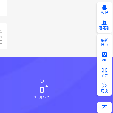
客服
客服群
篇
台
更新
程
日历
VIP
全屏
0
切换
今日更新(个)