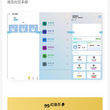
统及社区系统
红信币
99