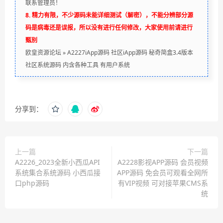
联系管理员！
8. 精力有限，不少源码未能详细测试（解密），不能分辨部分源
码是病毒还是误报，所以没有进行任何修改，大家使用前请进行
甄别
欧皇资源论坛
»
A2227iApp源码 社区iApp源码 秘奇简盒3.4版本
社区系统源码 内含各种工具 有用户系统
分享到：
上一篇
下一篇
A2226_2023全新小西瓜API
A2228影视APP源码 会员视频
系统集合系统源码 小西瓜接
APP源码 免会员可观看全网所
口php源码
有VIP视频 可对接苹果CMS系
统