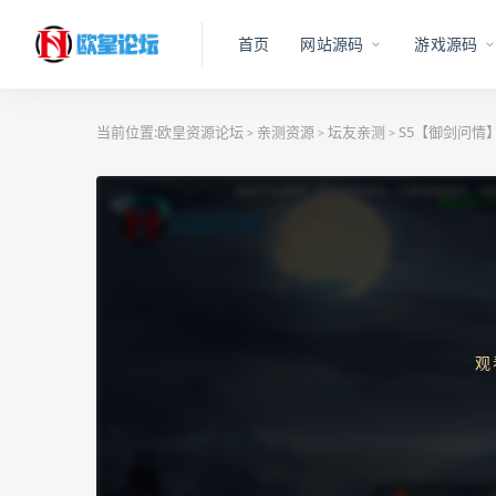
首页
网站源码
游戏源码
当前位置:
欧皇资源论坛
亲测资源
坛友亲测
S5【御剑问情
>
>
>
观