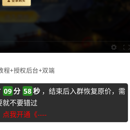
登录购买
1
教程+授权后台+双端
时
09
分
56
秒
，结束后入群恢复原价，需
要就不要错过
-》点我开通《----