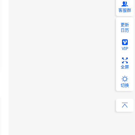
客服群
更新
日历
VIP
全屏
切换