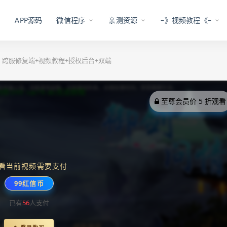
APP源码
微信程序
亲测资源
–》视频教程《–
】跨服修复端+视频教程+授权后台+双端
至尊会员价 5 折观看
看当前视频需要支付
99红信币
已有
56
人支付