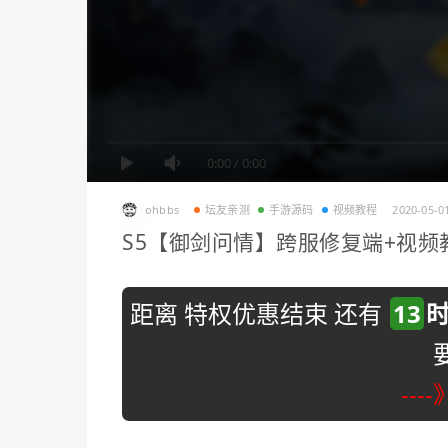
0:00
/
0:00
ohbbs
坛友亲测
手游源码
视频教程
2020-05-0
S5【御剑问情】跨服修复端+视频
距离 特权优惠结束 还有
13
---