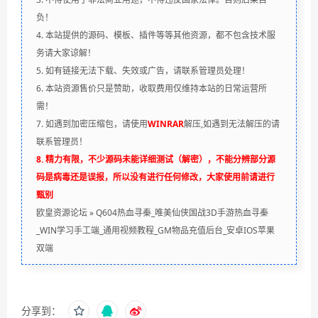
负！
4. 本站提供的源码、模板、插件等等其他资源，都不包含技术服
务请大家谅解！
5. 如有链接无法下载、失效或广告，请联系管理员处理！
6. 本站资源售价只是赞助，收取费用仅维持本站的日常运营所
需！
7. 如遇到加密压缩包，请使用
WINRAR
解压,如遇到无法解压的请
联系管理员！
8. 精力有限，不少源码未能详细测试（解密），不能分辨部分源
码是病毒还是误报，所以没有进行任何修改，大家使用前请进行
甄别
欧皇资源论坛
»
Q604热血寻秦_唯美仙侠国战3D手游热血寻秦
_WIN学习手工端_通用视频教程_GM物品充值后台_安卓IOS苹果
双端
分享到：