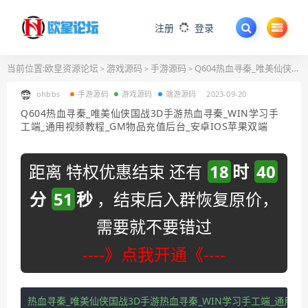
注册
登录
当前位置:
欧皇资源论坛
游戏源码
手游源码
Q604热血寻秦_唯美仙侠国战3D手游热血寻秦_WIN学习手工端_通用视频教程_GM物品充值后台_安卓IOS苹果双端
>
>
>
ohbbs
手游源码
游戏源码
端游源码
2023-09-20
Q604热血寻秦_唯美仙侠国战3D手游热血寻秦_WIN学习手
工端_通用视频教程_GM物品充值后台_安卓IOS苹果双端
距离 特权优惠结束 还有
18
时
40
分
50
秒
，结束后入群恢复原价，
需要就不要错过
----》点我开通《----
热血寻秦
_
唯美仙侠国战
3D
手游热血寻秦
_WIN
学习手工端
_
通用视