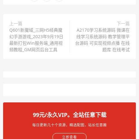
上一篇
下一篇
Q601新魔域_三网H5经典魔
A2170学习系统源码 微课在
幻手游游戏_2023年9月19日
线学习系统源码 教学管理平
最新打包Win服务端_通用视
台源码 可实现视频点播 在线
频教程_GM网页后台工具
题库 在线考试
99元/永久VIP。全站任意下载
每日更新几十个资源，精选配图，站长任意搬
立即查看