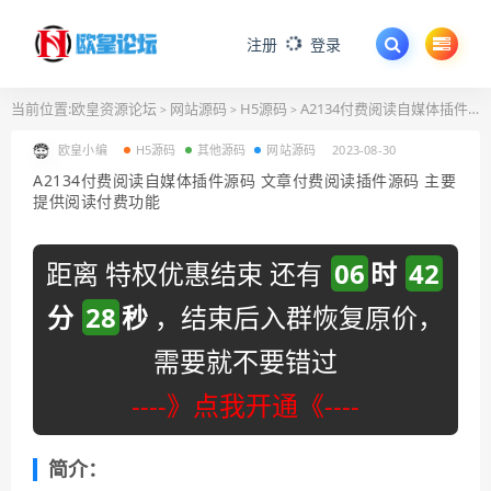
注册
登录
当前位置:
欧皇资源论坛
网站源码
H5源码
A2134付费阅读自媒体插件源码 文章付费阅读插件源码 主要提供阅读付费功能
>
>
>
欧皇小编
H5源码
其他源码
网站源码
2023-08-30
A2134付费阅读自媒体插件源码 文章付费阅读插件源码 主要
提供阅读付费功能
距离 特权优惠结束 还有
06
时
42
分
28
秒
，结束后入群恢复原价，
需要就不要错过
----》点我开通《----
简介：