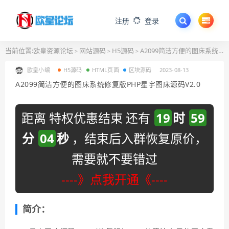
注册
登录
当前位置:
欧皇资源论坛
网站源码
H5源码
A2099简洁方便的图床系统修复版PHP星宇图床源码V2.0
>
>
>
欧皇小编
H5源码
HTML页面
区块源码
2023-08-13
A2099简洁方便的图床系统修复版PHP星宇图床源码V2.0
距离 特权优惠结束 还有
19
时
59
分
03
秒
，结束后入群恢复原价，
需要就不要错过
----》点我开通《----
简介：