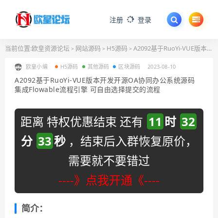
注册
登录
当前位置:
欧皇资源论坛
网站源码
H5源码
A2092基于RuoYi-VUE版本开发开源OA协同办公系统源码 集成Flowable流程引擎 可自由选择提交的流程
>
>
>
欧皇小编
H5源码
其他源码
区块源码
2023-08-10
A2092基于RuoYi-VUE版本开发开源OA协同办公系统源码
集成Flowable流程引擎 可自由选择提交的流程
距离 特权优惠结束 还有
11
时
32
分
33
秒
，结束后入群恢复原价，
需要就不要错过
----》点我开通《----
简介：