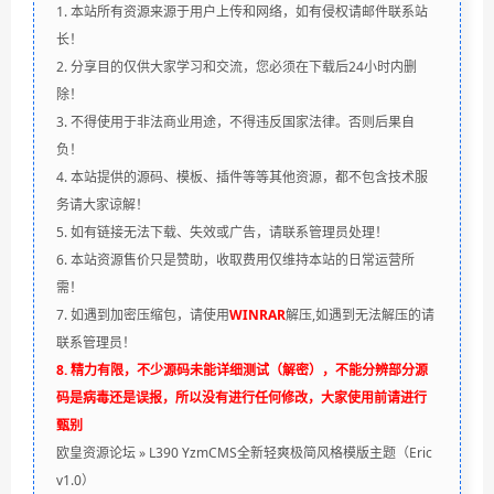
1. 本站所有资源来源于用户上传和网络，如有侵权请邮件联系站
长！
2. 分享目的仅供大家学习和交流，您必须在下载后24小时内删
除！
3. 不得使用于非法商业用途，不得违反国家法律。否则后果自
负！
4. 本站提供的源码、模板、插件等等其他资源，都不包含技术服
务请大家谅解！
5. 如有链接无法下载、失效或广告，请联系管理员处理！
6. 本站资源售价只是赞助，收取费用仅维持本站的日常运营所
需！
7. 如遇到加密压缩包，请使用
WINRAR
解压,如遇到无法解压的请
联系管理员！
8. 精力有限，不少源码未能详细测试（解密），不能分辨部分源
码是病毒还是误报，所以没有进行任何修改，大家使用前请进行
甄别
欧皇资源论坛
»
L390 YzmCMS全新轻爽极简风格模版主题（Eric
v1.0）