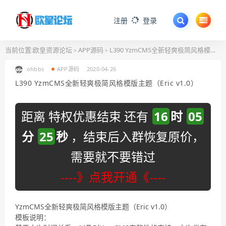
注册
登录
当前位置:
欧皇资源论坛
APP源码
L390 YzmCMS全新轻爽极简风格模版主题（Eric v1.0）
>
>
ohbbs
APP源码
2020-04-26
L390 YzmCMS全新轻爽极简风格模版主题（Eric v1.0）
距离 特权优惠结束 还有
16
时
05
分
25
秒
，结束后入群恢复原价，
需要就不要错过
----》点我开通《----
YzmCMS全新轻爽极简风格模版主题（Eric v1.0）
模板说明：