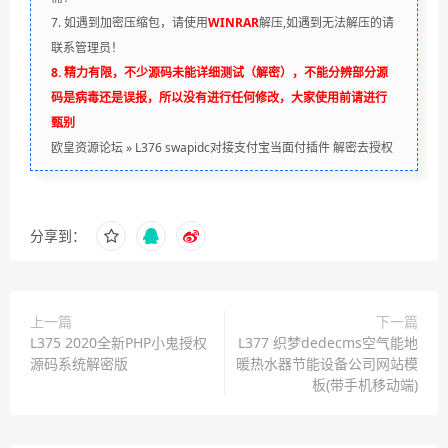
7. 如遇到加密压缩包，请使用
WINRAR
解压,如遇到无法解压的请
联系管理员！
8. 精力有限，不少源码未能详细测试（解密），不能分辨部分源
码是病毒还是误报，所以没有进行任何修改，大家使用前请进行
甄别
欧皇资源论坛
»
L376 swapidc对接支付宝当面付插件 解密去授权
分享到：
上一篇
下一篇
L375 2020全新PHP小鬼授权
L377 织梦dedecms空气能地
源码系统解密版
暖热水器节能设备公司网站模
板(带手机移动端)