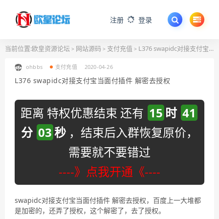
注册
登录
当前位置:
欧皇资源论坛
网站源码
支付充值
L376 swapidc对接支付宝当面付插件 解密去授权
>
>
>
ohbbs
支付充值
2020-04-26
L376 swapidc对接支付宝当面付插件 解密去授权
距离 特权优惠结束 还有
15
时
41
分
03
秒
，结束后入群恢复原价，
需要就不要错过
----》点我开通《----
swapidc对接支付宝当面付插件 解密去授权，百度上一大堆都
是加密的，还弄了授权，这个解密了，去了授权。