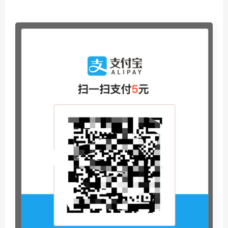
NFIUWE9LPsF欧皇源码论坛–www.ohltk.com