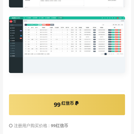
红信币
99
注册用户购买价格 :
99红信币