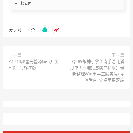
+已接支付
分享到：
上一篇
下一篇
A1713聚星完整源码带开奖
Q489战神引擎传奇手游【潘
+带后门标注版
月单职业地狱恶魔白猪版】最
新整理Win半手工服务端+充
值后台+安卓苹果双端