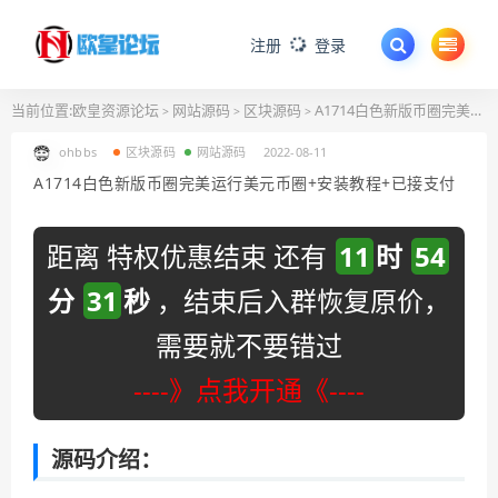
注册
登录
当前位置:
欧皇资源论坛
网站源码
区块源码
A1714白色新版币圈完美运行美元币圈+安装教程+已接支付
>
>
>
ohbbs
区块源码
网站源码
2022-08-11
A1714白色新版币圈完美运行美元币圈+安装教程+已接支付
距离 特权优惠结束 还有
11
时
54
分
30
秒
，结束后入群恢复原价，
需要就不要错过
----》点我开通《----
源码介绍：