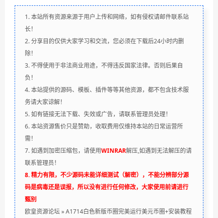
1. 本站所有资源来源于用户上传和网络，如有侵权请邮件联系站
长！
2. 分享目的仅供大家学习和交流，您必须在下载后24小时内删
除！
3. 不得使用于非法商业用途，不得违反国家法律。否则后果自
负！
4. 本站提供的源码、模板、插件等等其他资源，都不包含技术服
务请大家谅解！
5. 如有链接无法下载、失效或广告，请联系管理员处理！
6. 本站资源售价只是赞助，收取费用仅维持本站的日常运营所
需！
7. 如遇到加密压缩包，请使用
WINRAR
解压,如遇到无法解压的请
联系管理员！
8. 精力有限，不少源码未能详细测试（解密），不能分辨部分源
码是病毒还是误报，所以没有进行任何修改，大家使用前请进行
甄别
欧皇资源论坛
»
A1714白色新版币圈完美运行美元币圈+安装教程