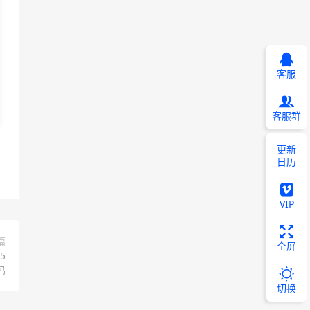
客服
客服群
更新
日历
VIP
篇
全屏
5
码
切换