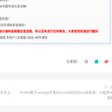
果自负！
含技术服务请大家谅解！
营所需！
解压的请联系管理员！
辨部分源码是病毒还是误报，所以没有进行任何修改，大家使用前请进行甄别
业开源版 多用户+多客服+短信+邮件通知
分享到：
下一
n半手工
A1669基于uniapp开发DiscuzQ社区的ios和安卓、小程序H
源