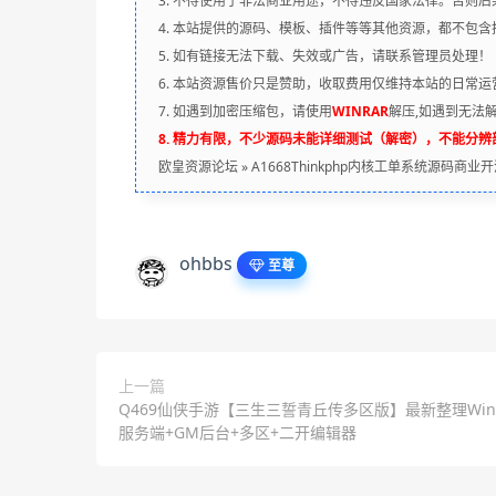
3. 不得使用于非法商业用途，不得违反国家法律。否则后
4. 本站提供的源码、模板、插件等等其他资源，都不包
5. 如有链接无法下载、失效或广告，请联系管理员处理！
6. 本站资源售价只是赞助，收取费用仅维持本站的日常运
7. 如遇到加密压缩包，请使用
WINRAR
解压,如遇到无法
8. 精力有限，不少源码未能详细测试（解密），不能分
欧皇资源论坛
»
A1668Thinkphp内核工单系统源码商
ohbbs
至尊
上一篇
Q469仙侠手游【三生三誓青丘传多区版】最新整理Wi
服务端+GM后台+多区+二开编辑器