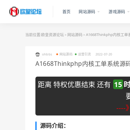
首页
网站源码
游戏源码
当前位置:
欧皇资源论坛
网站源码
A1668Thinkphp内
>
>
ohbbs
网站源码
运营引流
2022-07-20
A1668Thinkphp内核工单系
距离 特权优惠结束 还有
15
---
源码介绍：