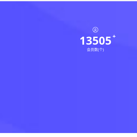
13505
会员数(个)