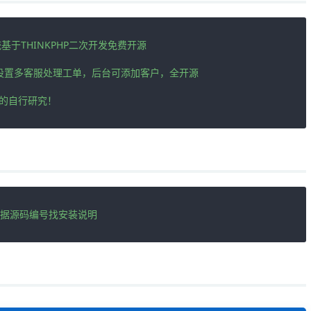
于THINKPHP二次开发免费开源

可设置多客服处理工单，后台可添加客户，全开源

的自行研究！
》根据源码编号找安装说明