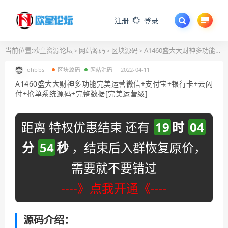
注册
登录
当前位置:
欧皇资源论坛
网站源码
区块源码
A1460盛大大财神多功能完美运营微信+支付宝+银行卡+云闪付+抢单系统源码+完整数据[完美运营级]
>
>
>
ohbbs
区块源码
网站源码
2022-04-11
A1460盛大大财神多功能完美运营微信+支付宝+银行卡+云闪
付+抢单系统源码+完整数据[完美运营级]
距离 特权优惠结束 还有
19
时
04
分
53
秒
，结束后入群恢复原价，
需要就不要错过
----》点我开通《----
源码介绍：