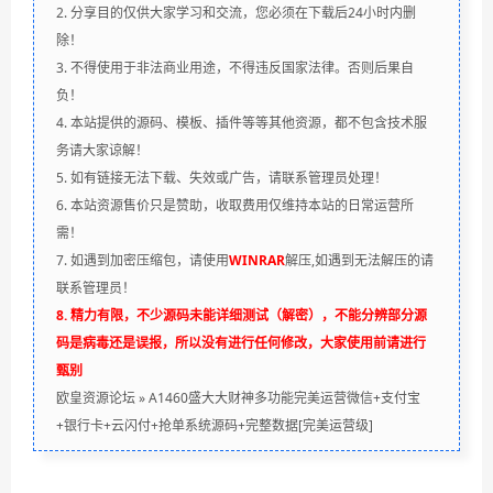
2. 分享目的仅供大家学习和交流，您必须在下载后24小时内删
除！
3. 不得使用于非法商业用途，不得违反国家法律。否则后果自
负！
4. 本站提供的源码、模板、插件等等其他资源，都不包含技术服
务请大家谅解！
5. 如有链接无法下载、失效或广告，请联系管理员处理！
6. 本站资源售价只是赞助，收取费用仅维持本站的日常运营所
需！
7. 如遇到加密压缩包，请使用
WINRAR
解压,如遇到无法解压的请
联系管理员！
8. 精力有限，不少源码未能详细测试（解密），不能分辨部分源
码是病毒还是误报，所以没有进行任何修改，大家使用前请进行
甄别
欧皇资源论坛
»
A1460盛大大财神多功能完美运营微信+支付宝
+银行卡+云闪付+抢单系统源码+完整数据[完美运营级]