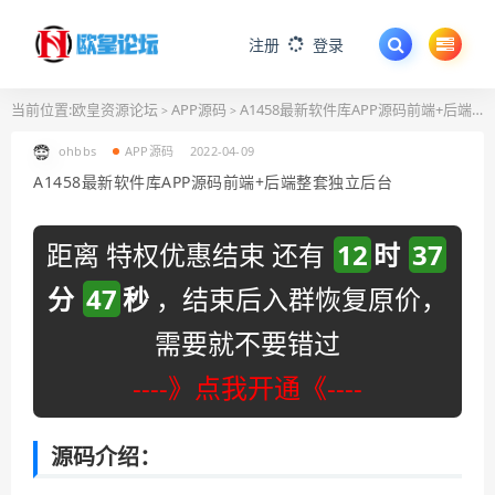
注册
登录
当前位置:
欧皇资源论坛
APP源码
A1458最新软件库APP源码前端+后端整套独立后台
>
>
ohbbs
APP源码
2022-04-09
A1458最新软件库APP源码前端+后端整套独立后台
距离 特权优惠结束 还有
12
时
37
分
46
秒
，结束后入群恢复原价，
需要就不要错过
----》点我开通《----
源码介绍：