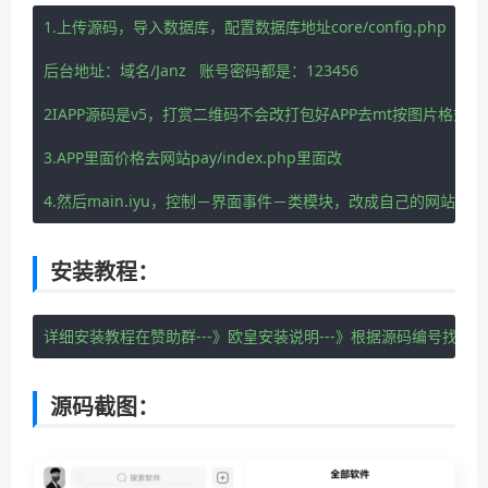
1.上传源码，导入数据库，配置数据库地址core/config.php

后台地址：域名/Janz   账号密码都是：123456

2IAPP源码是v5，打赏二维码不会改打包好APP去mt按图片格式改

3.APP里面价格去网站pay/index.php里面改

4.然后main.iyu，控制－界面事件－类模块，改成自己的网站
安装教程：
详细安装教程在赞助群---》欧皇安装说明---》根据源码编号找安
源码截图：