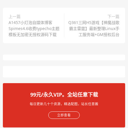
上一篇
下一篇
A1457小灯泡自媒体博客
Q361三网H5游戏【神魔战歌
Spimes4.6收费typecho主题
霸主雷霆】最新整理Linux手
模板无加密无授权源码下载
工服务端+GM授权后台
99元/永久VIP。全站任意下载
每日更新几十个资源，精选配图，站长任意搬
立即查看