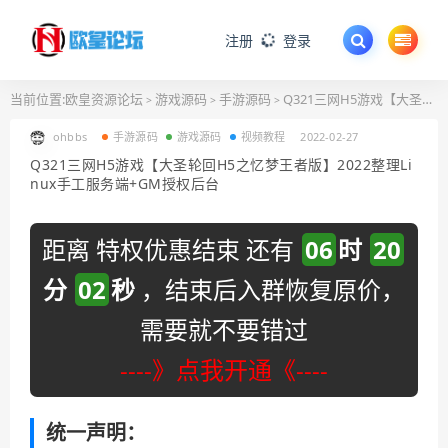
注册
登录
当前位置:
欧皇资源论坛
游戏源码
手游源码
Q321三网H5游戏【大圣轮回H5之忆梦王者版】2022整理Linux手工服务端+GM授权后台
>
>
>
ohbbs
手游源码
游戏源码
视频教程
2022-02-27
Q321三网H5游戏【大圣轮回H5之忆梦王者版】2022整理Li
nux手工服务端+GM授权后台
距离 特权优惠结束 还有
06
时
20
分
01
秒
，结束后入群恢复原价，
需要就不要错过
----》点我开通《----
统一声明：