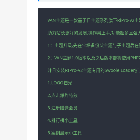
VAN主题是一款基于日主题系列旗下RiPro-v2主
助力站长更好的发展,操作易上手,功能超多且强大!
1：主题升级,先在宝塔备份父主题与子主题后
2：VAN主题1.0版本以及之后版本都将使用
PHP
并且安装RIPro-V2主题专用的Swoole Loader
1.LOGO扫光

2.点击爆炸特效

3.注册赠送会员

4.排行榜小
工具
5.案例展示小工具
