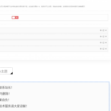
ss主题
联系站长！
时内删除！
果自负！
含技术服务请大家谅解！