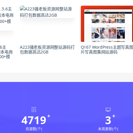
.6主
A223骚老板资源网整站源码打
Q167 WordPress主题写真
新版本电商
包数据高达2GB
片写真图集网站源码
00+模
4719
3
资源数(个)
本周更新(个)