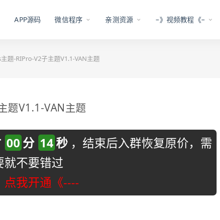
APP源码
微信程序
亲测资源
–》视频教程《–
ss主题-RIPro-V2子主题V1.1-VAN主题
子主题V1.1-VAN主题
时
00
分
13
秒
，结束后入群恢复原价，需
要就不要错过
-》点我开通《----