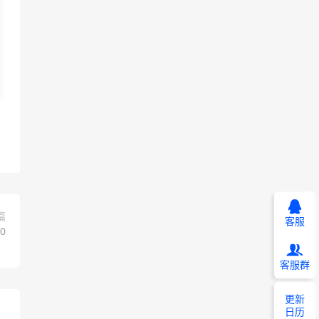
篇
客服
0
客服群
更新
日历