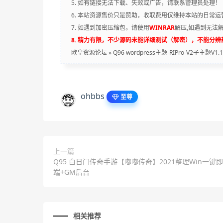
5. 如有链接无法下载、失效或广告，请联系管理员处理！
6. 本站资源售价只是赞助，收取费用仅维持本站的日常运
7. 如遇到加密压缩包，请使用
WINRAR
解压,如遇到无法
8. 精力有限，不少源码未能详细测试（解密），不能分
欧皇资源论坛
»
Q96 wordpress主题-RIPro-V2子主题V1
ohbbs
至尊
上一篇
Q95 白日门传奇手游【嘟嘟传奇】2021整理Win一键
端+GM后台
相关推荐