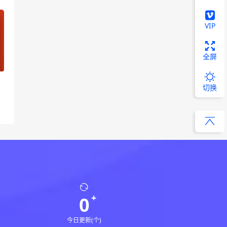
VIP
全屏
图
切换
0
今日更新(个)