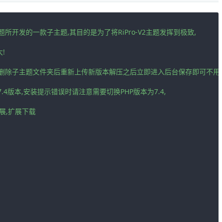
题所开发的一款子主题,其目的是为了将RiPro-V2主题发挥到极致,



在删除子主题文件夹后重新上传新版本解压之后立即进入后台保存即可不用重
7.4版本,安装提示错误时请注意需要切换PHP版本为7.4,

扩展,扩展下载
