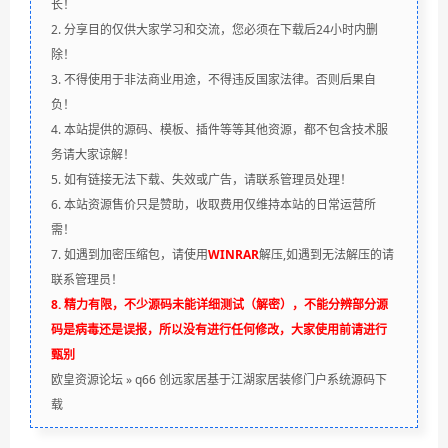
长！
2. 分享目的仅供大家学习和交流，您必须在下载后24小时内删
除！
3. 不得使用于非法商业用途，不得违反国家法律。否则后果自
负！
4. 本站提供的源码、模板、插件等等其他资源，都不包含技术服
务请大家谅解！
5. 如有链接无法下载、失效或广告，请联系管理员处理！
6. 本站资源售价只是赞助，收取费用仅维持本站的日常运营所
需！
7. 如遇到加密压缩包，请使用
WINRAR
解压,如遇到无法解压的请
联系管理员！
8. 精力有限，不少源码未能详细测试（解密），不能分辨部分源
码是病毒还是误报，所以没有进行任何修改，大家使用前请进行
甄别
欧皇资源论坛
»
q66 创远家居基于江湖家居装修门户系统源码下
载