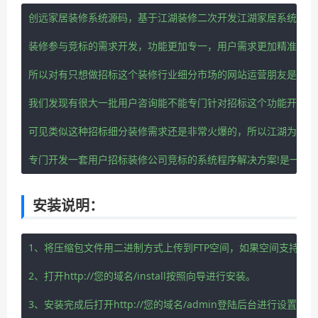
创远家居装修系统源码，基于江湖装修二次开发江湖家居系统装修
装修参与竞标的需求开发，功能更加专一，用户需求更加精准!

所以对有只想做招标这个装修行业细分市场的网站运营朋友是一个
我们发现有很大一批用户咨询能不能专门针对招标这个功能开发出一
可见类似这种招标细分装修需求还是非常火爆的，所以江湖为了响
专门开发一套用户招标装修公司竞标的系统程序解决方案!是一套功
安装说明：
1、将压缩包文件用二进制方式上传到FTP空间，如果空间支持在线
2、打开http://您的域名/install按照向导进行安装。

3、安装完成后打开http://您的域名/admin登陆后台进行设置。
