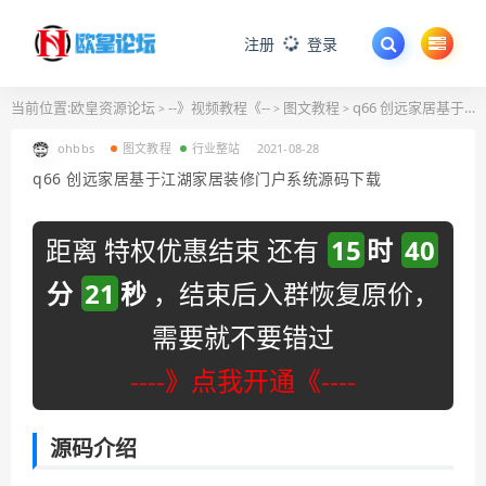
注册
登录
当前位置:
欧皇资源论坛
--》视频教程《--
图文教程
q66 创远家居基于江湖家居装修门户系统源码下载
>
>
>
ohbbs
图文教程
行业整站
2021-08-28
q66 创远家居基于江湖家居装修门户系统源码下载
距离 特权优惠结束 还有
15
时
40
分
20
秒
，结束后入群恢复原价，
需要就不要错过
----》点我开通《----
源码介绍