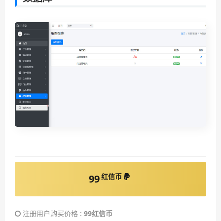
红信币
99
注册用户购买价格 :
99红信币