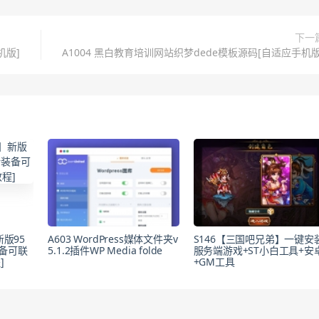
下一
机版]
A1004 黑白教育培训网站织梦dede模板源码[自适应手机版
新版95
A603 WordPress媒体文件夹v
S146【三国吧兄弟】一键安
装备可联
5.1.2插件WP Media folde
服务端游戏+ST小白工具+安
]
+GM工具