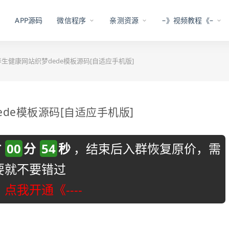
APP源码
微信程序
亲测资源
–》视频教程《–
色养生健康网站织梦dede模板源码[自适应手机版]
ede模板源码[自适应手机版]
时
00
分
53
秒
，结束后入群恢复原价，需
要就不要错过
-》点我开通《----