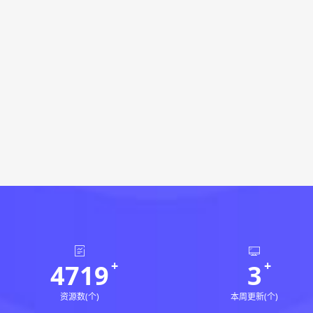
4719
3
资源数(个)
本周更新(个)