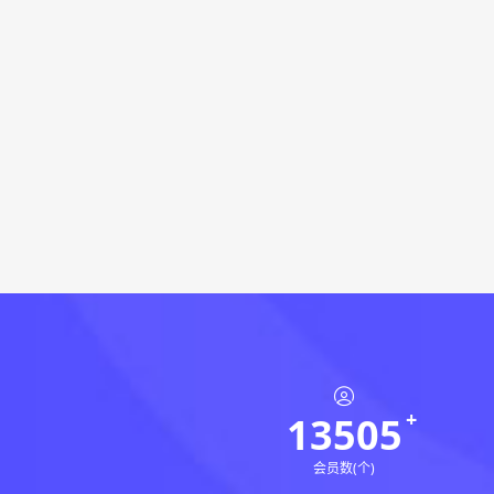
13505
会员数(个)