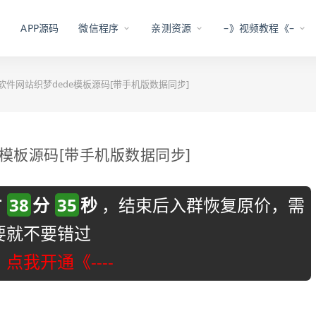
APP源码
微信程序
亲测资源
–》视频教程《–
戏软件网站织梦dede模板源码[带手机版数据同步]
e模板源码[带手机版数据同步]
时
38
分
34
秒
，结束后入群恢复原价，需
要就不要错过
-》点我开通《----