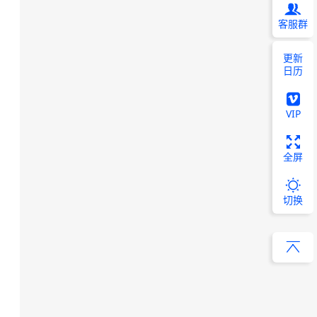
客服群
更新
日历
VIP
全屏
切换