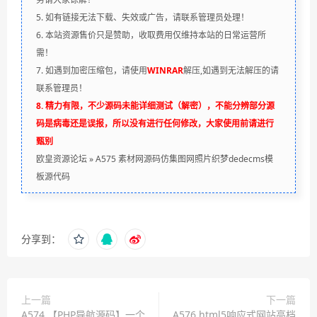
5. 如有链接无法下载、失效或广告，请联系管理员处理！
6. 本站资源售价只是赞助，收取费用仅维持本站的日常运营所
需！
7. 如遇到加密压缩包，请使用
WINRAR
解压,如遇到无法解压的请
联系管理员！
8. 精力有限，不少源码未能详细测试（解密），不能分辨部分源
码是病毒还是误报，所以没有进行任何修改，大家使用前请进行
甄别
欧皇资源论坛
»
A575 素材网源码仿集图网照片织梦dedecms模
板源代码
分享到：
上一篇
下一篇
A574 【PHP导航源码】一个
A576 html5响应式网站高档