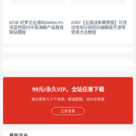
A536 织梦企业源码dedecms
A387【五国战争舞弊版】可改
深蓝色简约中英海棉产品鞋底
动倍攻与倍防的破解版手游带
网站模版
使用方法教程
99元/永久VIP。全站任意下载
每日更新几十个资源，精选配图，站长任意搬
立即查看
最新发布