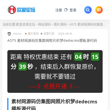
注册
登录
当前位置:
欧皇资源论坛
网站源码
图片源码
A575 素材网源码仿集图网照片织梦dedecms模板源代码
>
>
>
ohbbs
图片源码
运营引流
2020-08-05
A575 素材网源码仿集图网照片织梦dedecms模板源代码
距离 特权优惠结束 还有
04
时
15
分
39
秒
，结束后入群恢复原价，
需要就不要错过
----》点我开通《----
素材网源码仿集图网照片织梦dedecms
模板源代码