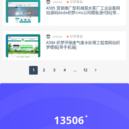
ohbbs
织梦模板
A585 营销推广型机械泵水泵厂工业设备网
站源码dede织梦cms公司模板源代码[带手
机版]
ohbbs
织梦模板
A584 织梦环保废气废水处理工程类网站织
梦模板[带手机端]
1
2
3
4
…
12
13506
会员数(个)