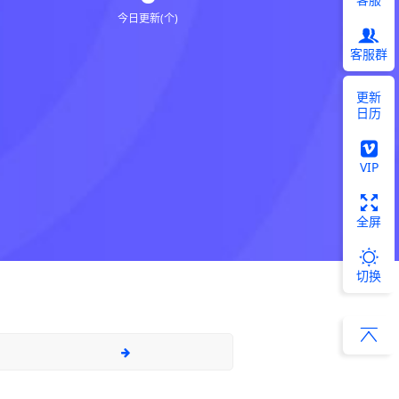
今日更新(个)
客服群
更新
日历
VIP
全屏
切换