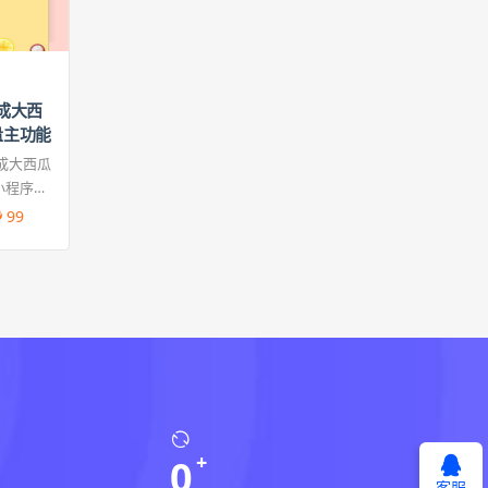
合成大西
量主功能
成大西瓜
小程序源
动同样的
99
合成大西
换一种形
0
客服