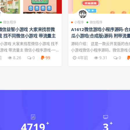
微信程序
小程序
微信程序
9微信益智小游戏 大家来找茬微
A1612微信游戏小程序源码-
戏 找不同微信小游戏 带流量主
瓜小游戏(合成版)源码 附带流
小游戏 大家来找茬微信小游戏 找不
源码介绍： 这是一款云开发版的合
游戏 带流量主 微信小程序游戏-一
小游戏微信小程序源码，微信游戏
丨找不同小程序，挑战视力与注意
码。 该小游戏玩法简单，只需要拖
前
8.26
0
99
4年前
9.31
0
游戏！
水果落下合成新品众的水果， 最终
瓜，玩法酷似俄罗斯方块，相当于
式的俄罗斯方块， 简...
4719
3